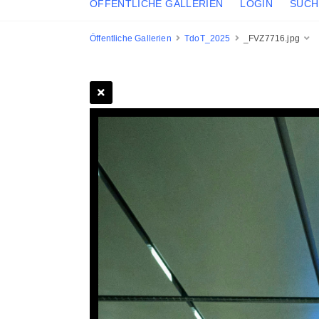
ÖFFENTLICHE GALLERIEN
LOGIN
SUCH
Öffentliche Gallerien
TdoT_2025
_FVZ7716.jpg