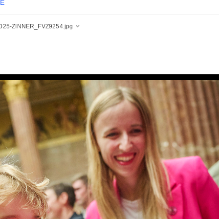
E
025-ZINNER_FVZ9254.jpg